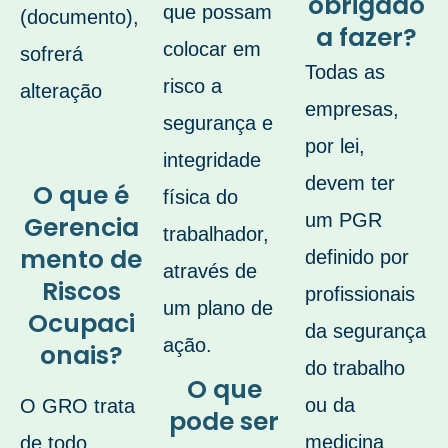
obrigado
que possam
(documento),
a fazer?
colocar em
sofrerá
Todas as
risco a
alteração
empresas,
segurança e
por lei,
integridade
devem ter
O que é
física do
um PGR
Gerencia
trabalhador,
mento de
definido por
através de
Riscos
profissionais
um plano de
Ocupaci
da segurança
ação.
onais?
do trabalho
O que
ou da
O GRO trata
pode ser
medicina
de todo