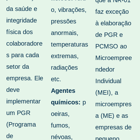
que a NR-01
da saúde e
o, vibrações,
faz exceção
integridade
pressões
à elaboração
física dos
anormais,
de PGR e
colaboradore
temperaturas
PCMSO ao
s para cada
extremas,
Microempree
setor da
radiações
ndedor
empresa. Ele
etc.
Individual
deve
Agentes
(MEI), a
implementar
químicos:
p
microempres
um PGR
oeiras,
a (ME) e as
(Programa
fumos,
empresas de
de
névoas,
pequeno