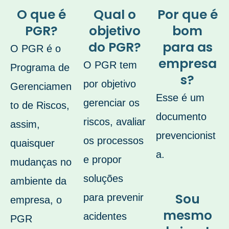
O que é
Qual o
Por que é
PGR?
objetivo
bom
do PGR?
para as
O PGR é o
empresa
O PGR tem
Programa de
s?
por objetivo
Gerenciamen
Esse é um
gerenciar os
to de Riscos,
documento
riscos, avaliar
assim,
prevencionist
os processos
quaisquer
a.
e propor
mudanças no
soluções
ambiente da
Sou
para prevenir
empresa, o
mesmo
acidentes
PGR